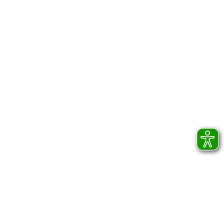
IHRE NACHRICHT
*
*
DIESES FORMULAR SAMMELT UND
VERARBEITET IHREN NAMEN UND IHRE E-MAIL-
ADRESSE. MIT DER NUTZUNG DIESES
FORMULARS ERKLÄREN SIE SICH MIT DER
SPEICHERUNG UND VERARBEITUNG IHRER
DATEN DURCH DIESE WEBSITE
EINVERSTANDEN. SIE HABEN DIE