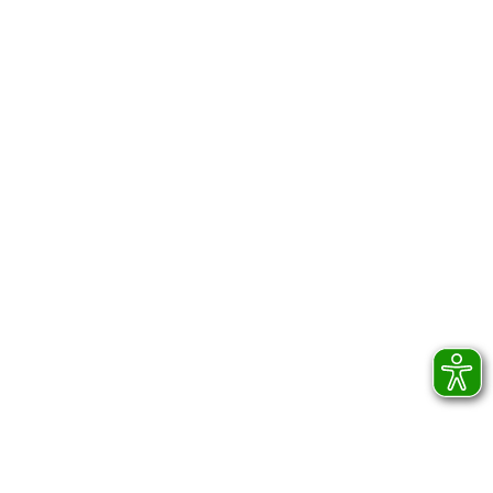
für ­Industrie- und Privatkunden
MASCHINENPARK
Platten-, Band- und
Formatkreissägen
Fräsen / Oberfräsen
Flächenschleifgeräte
Kantenschleifmaschine
CNC-Bearbeitung
Zinkenfräse
Kontakt