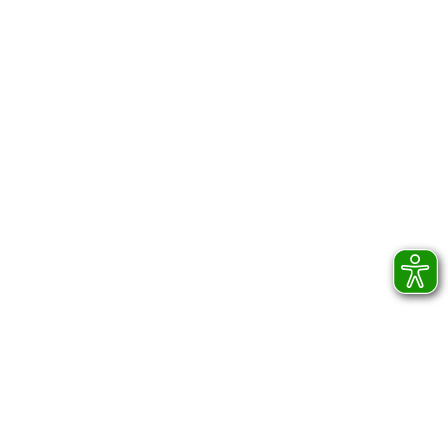
Wintringer Hof
Am Wintringer Hof 7
66271 Kleinblittersdorf
06805/902-411
Ihre Vorteile:
Günstig
Reduzierter Mehrwertsteuersatz von 7%
50% unserer Arbeitsleistung auf Ihre
Ausgleichsabgabe anrechenbar
Transparenz und gleichbleibende
Resultate
Qualitätsmanagement zertifiziert nach DIN
EN ISO 9001
Rundum sorglos
Erfahrene Spezialisten aus Industrie und